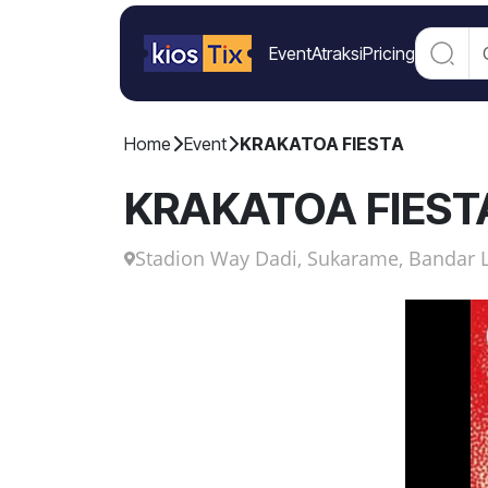
Event
Atraksi
Pricing
Home
Event
KRAKATOA FIESTA
KRAKATOA FIEST
Stadion Way Dadi, Sukarame, Bandar