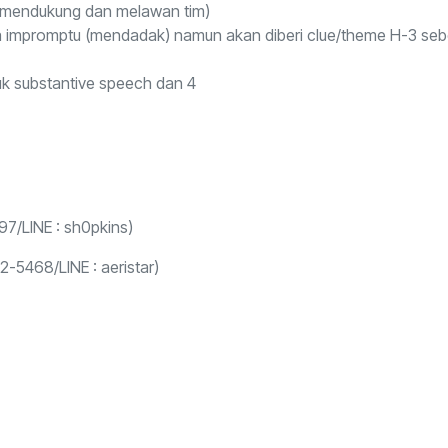
skor mendukung dan melawan tim)
ra impromptu (mendadak) namun akan diberi clue/theme H-3 seb
uk substantive speech dan 4
7/LINE : sh0pkins)
-5468/LINE : aeristar)