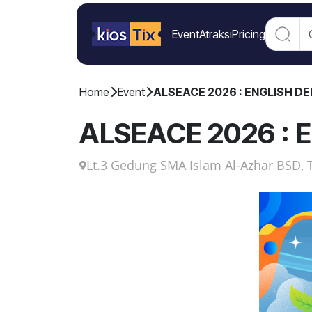
Event
Atraksi
Pricing
Home
Event
ALSEACE 2026 : ENGLISH D
ALSEACE 2026 : 
Lt.3 Gedung SMA Islam Al-Azhar BSD, 