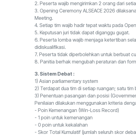
2. Peserta wajib mengirimkan 2 orang dari set
3. Opening Ceremony ALSEACE 2026 dilaksanakan
Meeting.
4. Setiap tim wajib hadir tepat waktu pada O
5. Keputusan juri tidak dapat diganggu gugat.
6. Peserta lomba wajib menjaga ketertiban sel
didiskualifikasi.
7. Peserta tidak diperbolehkan untuk berbuat c
8. Panitia berhak mengubah peraturan dan fo
3. Sistem Debat :
1) Asian parliamentary system
2) Terdapat dua tim di setiap ruangan; satu tim
3) Penentuan pasangan dan posisi (Government
Penilaian dilakukan menggunakan kriteria denga
- Poin Kemenangan (Win-Loss Record)
- 1 poin untuk kemenangan
- 0 poin untuk kekalahan
- Skor Total Kumulatif (jumlah seluruh skor deba