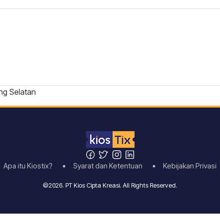
ng Selatan
Apa itu Kiostix?
• Syarat dan Ketentuan
• Kebijakan Privasi
©2026. PT Kios Cipta Kreasi. All Rights Reserved.